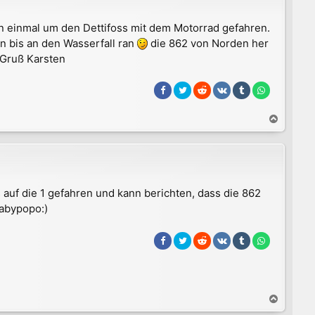
en einmal um den Dettifoss mit dem Motorrad gefahren.
n bis an den Wasserfall ran
die 862 von Norden her
 Gruß Karsten
N
a
c
h
o
b
auf die 1 gefahren und kann berichten, dass die 862
e
Babypopo:)
n
N
a