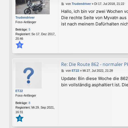
B
von
Trudendriver
»
Di 17. Jul 2018, 21:22
e
Hallo, ich bin vor zwei Wochen v
i
Die rechte Seite von Myvatn aus 
t
Trudendriver
r
Foss-Anfänger
ist nach meinem Dafürhalten nic
a
Beiträge:
5
g
Registriert:
So 17. Dez 2017,
20:46
8
Re: Die Route 862 - normaler P
B
von
ET22
»
Mi 27. Jul 2022, 21:28
e
Update: Bin diese Woche die 862
i
bin vollständig asphaltiert ist. D
t
r
ET22
a
Foss-Anfänger
g
Beiträge:
8
Registriert:
Mi 29. Sep 2021,
16:31
4