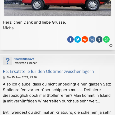
Herzlichen Dank und liebe Grüsse,
Micha
a
c
Heartandheavy
h
Svartifoss-Fischer
o
b
Re: Ersatzteile für den Oldtimer zwischenlagern
e
B
Mo 15. Nov 2021, 23:46
n
e
Also ich glaube, dass du nicht unbedingt einen ganzen Satz
i
Stollenreifen vorher rüber schippern musst. Definiere
t
r
diesbezüglich doch mal Stollenreifen? Man kommt in Island
a
ja mit vernünftigen Winterreifen durchaus sehr weit...
g
Evtl. wendest du dich mal an Kriatours, die scheinen ja sehr