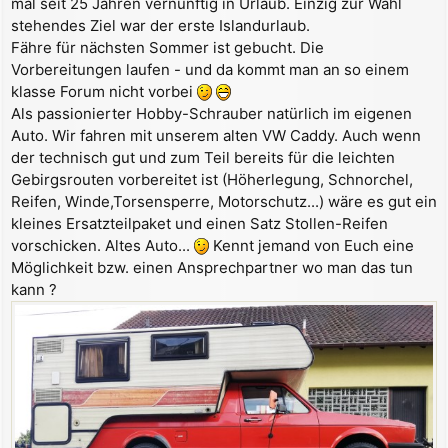
mal seit 25 Jahren vernünftig in Urlaub. Einzig zur Wahl
a
stehendes Ziel war der erste Islandurlaub.
g
Fähre für nächsten Sommer ist gebucht. Die
Vorbereitungen laufen - und da kommt man an so einem
klasse Forum nicht vorbei
Als passionierter Hobby-Schrauber natürlich im eigenen
Auto. Wir fahren mit unserem alten VW Caddy. Auch wenn
der technisch gut und zum Teil bereits für die leichten
Gebirgsrouten vorbereitet ist (Höherlegung, Schnorchel,
Reifen, Winde,Torsensperre, Motorschutz...) wäre es gut ein
kleines Ersatzteilpaket und einen Satz Stollen-Reifen
vorschicken. Altes Auto...
Kennt jemand von Euch eine
Möglichkeit bzw. einen Ansprechpartner wo man das tun
kann ?