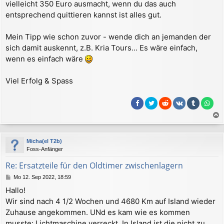
vielleicht 350 Euro ausmacht, wenn du das auch
entsprechend quittieren kannst ist alles gut.
Mein Tipp wie schon zuvor - wende dich an jemanden der
sich damit auskennt, z.B. Kria Tours... Es wäre einfach,
wenn es einfach wäre
Viel Erfolg & Spass
a
c
Micha(el T2b)
h
Foss-Anfänger
o
b
Re: Ersatzteile für den Oldtimer zwischenlagern
e
B
Mo 12. Sep 2022, 18:59
n
e
Hallo!
i
Wir sind nach 4 1/2 Wochen und 4680 Km auf Island wieder
t
r
Zuhause angekommen. UNd es kam wie es kommen
a
musste: Lichtmaschine verreckt. In Island ist die nicht zu