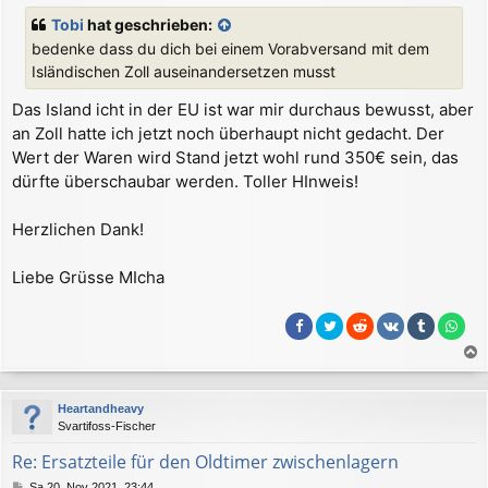
r
a
Tobi
hat geschrieben:
g
bedenke dass du dich bei einem Vorabversand mit dem
Isländischen Zoll auseinandersetzen musst
Das Island icht in der EU ist war mir durchaus bewusst, aber
an Zoll hatte ich jetzt noch überhaupt nicht gedacht. Der
Wert der Waren wird Stand jetzt wohl rund 350€ sein, das
dürfte überschaubar werden. Toller HInweis!
Herzlichen Dank!
Liebe Grüsse MIcha
a
c
Heartandheavy
h
Svartifoss-Fischer
o
b
Re: Ersatzteile für den Oldtimer zwischenlagern
e
B
Sa 20. Nov 2021, 23:44