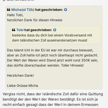
n
e
i
Micha(el T2b)
hat geschrieben:
t
Hallo Tobi,
r
a
herzlichen Dank für diesen HInweis
g
Tobi
hat geschrieben:
bedenke dass du dich bei einem Vorabversand mit
dem Isländischen Zoll auseinandersetzen musst
Das Island icht in der EU ist war mir durchaus bewusst,
aber an Zoll hatte ich jetzt noch überhaupt nicht gedacht.
Der Wert der Waren wird Stand jetzt wohl rund 350€ sein,
das dürfte überschaubar werden. Toller HInweis!
Herzlichen Dank!
Liebe Grüsse MIcha
Vergiss nicht, dass der isländische Zoll dafür eine Quittung
benötigt der den Wert der Waren bestätigt. Es ist sich ja
recht einfach gesagt dass der Wert in deinem Ermessen