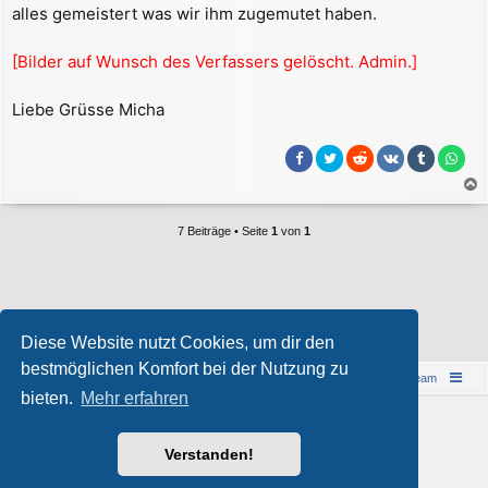
alles gemeistert was wir ihm zugemutet haben.
[Bilder auf Wunsch des Verfassers gelöscht. Admin.]
Liebe Grüsse Micha
a
c
7 Beiträge • Seite
1
von
1
h
o
b
e
Wer ist online?
n
Diese Website nutzt Cookies, um dir den
Mitglieder in diesem Forum:
ClaudeBot [Bot]
und 2 Gäste
bestmöglichen Komfort bei der Nutzung zu
Islandreise
Portal
Foren-Übersicht
Das Team
bieten.
Mehr erfahren
© 1997-2026 by Island - einfach anders!
Powered by
phpBB
® Forum Software © phpBB Limited
Verstanden!
Style von
Arty
&
halilesen
Deutsche Übersetzung durch
phpBB.de