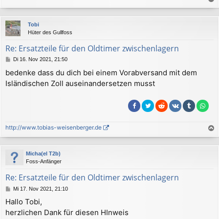
a
c
Tobi
h
Hüter des Gullfoss
o
b
Re: Ersatzteile für den Oldtimer zwischenlagern
e
B
Di 16. Nov 2021, 21:50
n
e
bedenke dass du dich bei einem Vorabversand mit dem
i
Isländischen Zoll auseinandersetzen musst
t
r
a
g
http://www.tobias-weisenberger.de
a
c
Micha(el T2b)
h
Foss-Anfänger
o
b
Re: Ersatzteile für den Oldtimer zwischenlagern
e
B
Mi 17. Nov 2021, 21:10
n
e
Hallo Tobi,
i
herzlichen Dank für diesen HInweis
t