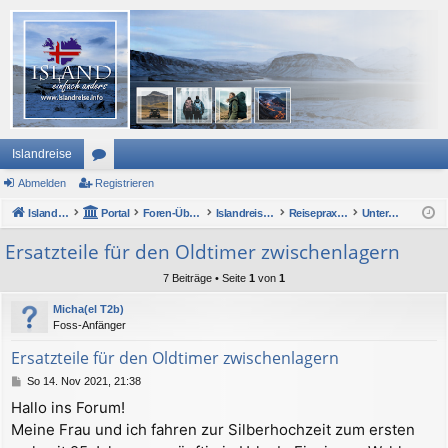
Islandreise
Abmelden
or
Registrieren
Islandreise
en
Portal
Foren-Übersicht
Islandreise Forum
Reisepraxis - Urlaub in Island
Unterwegs mit Auto oder Wohnmobil
Ersatzteile für den Oldtimer zwischenlagern
7 Beiträge • Seite
1
von
1
Micha(el T2b)
Foss-Anfänger
Ersatzteile für den Oldtimer zwischenlagern
B
So 14. Nov 2021, 21:38
e
Hallo ins Forum!
i
Meine Frau und ich fahren zur Silberhochzeit zum ersten
t
r