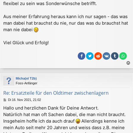
flexibel zu sein was Sonderwünsche betrifft.
Aus meiner Erfahrung heraus kann ich nur sagen - das was
man dabei hat brauchst du nie, nur das was du brauchst hat
man nie dabei
Viel Glück und Erfolg!
a
c
Micha(el T2b)
h
Foss-Anfänger
o
b
Re: Ersatzteile für den Oldtimer zwischenlagern
e
B
Di 16. Nov 2021, 21:02
n
e
Hallo und herzlichen Dank für Deine Antwort.
i
Natürlich hat man oft Sachen dabei, die man nicht braucht.
t
r
Insgeheim hoffe ich da auch drauf
Allerdings kenne ich
a
mein Auto seit mehr 20 Jahren und weiss dass z.B. meine
g