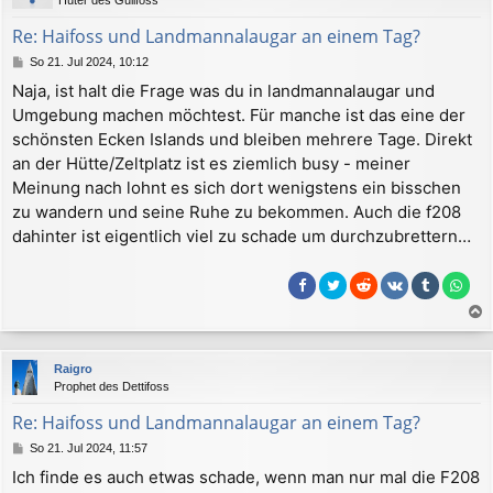
o
b
Re: Haifoss und Landmannalaugar an einem Tag?
e
B
So 21. Jul 2024, 10:12
n
e
Naja, ist halt die Frage was du in landmannalaugar und
i
Umgebung machen möchtest. Für manche ist das eine der
t
r
schönsten Ecken Islands und bleiben mehrere Tage. Direkt
a
an der Hütte/Zeltplatz ist es ziemlich busy - meiner
g
Meinung nach lohnt es sich dort wenigstens ein bisschen
zu wandern und seine Ruhe zu bekommen. Auch die f208
dahinter ist eigentlich viel zu schade um durchzubrettern…
a
c
Raigro
h
Prophet des Dettifoss
o
b
Re: Haifoss und Landmannalaugar an einem Tag?
e
B
So 21. Jul 2024, 11:57
n
e
Ich finde es auch etwas schade, wenn man nur mal die F208
i