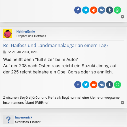
a
c
NeitherErnie
h
Prophet des Dettifoss
o
b
Re: Haifoss und Landmannalaugar an einem Tag?
e
B
So 21. Jul 2024, 16:10
n
e
Was heißt denn "full size" beim Auto?
i
Auf der 208 nach Osten raus reicht ein Suzuki Jimny, auf
t
r
der 225 reicht beinahe ein Opel Corsa oder so ähnlich.
a
g
Zwischen Seyðisfjörður und Keflavík liegt nunmal eine kleine unwegsame
lnsel namens Ísland (WERner)
a
c
havenonick
h
Svartifoss-Fischer
o