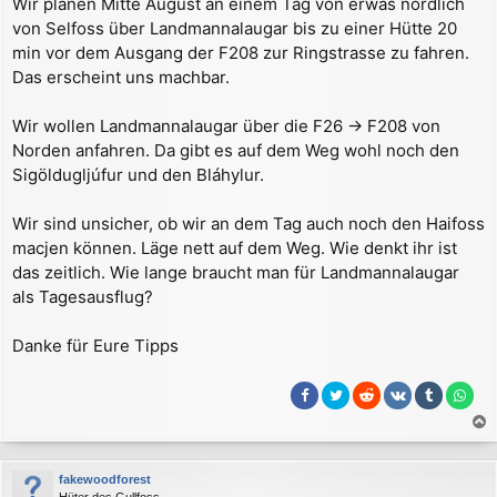
Wir planen Mitte August an einem Tag von erwas nördlich
a
von Selfoss über Landmannalaugar bis zu einer Hütte 20
g
min vor dem Ausgang der F208 zur Ringstrasse zu fahren.
Das erscheint uns machbar.
Wir wollen Landmannalaugar über die F26 -> F208 von
Norden anfahren. Da gibt es auf dem Weg wohl noch den
Sigöldugljúfur und den Bláhylur.
Wir sind unsicher, ob wir an dem Tag auch noch den Haifoss
macjen können. Läge nett auf dem Weg. Wie denkt ihr ist
das zeitlich. Wie lange braucht man für Landmannalaugar
als Tagesausflug?
Danke für Eure Tipps
a
c
fakewoodforest
h
Hüter des Gullfoss