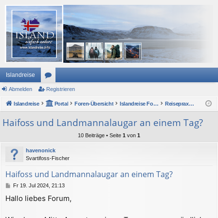
Islandreise
Abmelden
or
Registrieren
Islandreise
en
Portal
Foren-Übersicht
Islandreise Forum
Reisepraxis - Urlaub in Island
Haifoss und Landmannalaugar an einem Tag?
10 Beiträge • Seite
1
von
1
havenonick
Svartifoss-Fischer
Haifoss und Landmannalaugar an einem Tag?
B
Fr 19. Jul 2024, 21:13
e
Hallo liebes Forum,
i
t
r