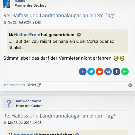
Raigro
h
Prophet des Dettifoss
o
b
Re: Haifoss und Landmannalaugar an einem Tag?
e
B
So 21. Jul 2024, 21:42
n
e
i
NeitherErnie
hat geschrieben:
t
..... auf der 225 reicht beinahe ein Opel Corsa oder so
r
a
ähnlich.
g
Stimmt, aber das darf der Vermieter nicht erfahren.
Meine Island-Bilder
a
c
fakewoodforest
h
Hüter des Gullfoss
o
b
Re: Haifoss und Landmannalaugar an einem Tag?
e
B
Mo 22. Jul 2024, 14:25
n
e
i
havenonick
hat geschrieben: