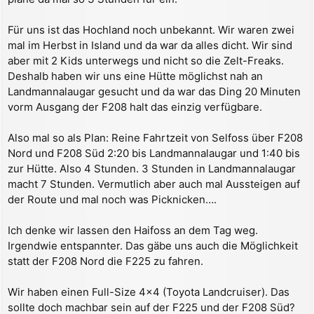
a
g
Für uns ist das Hochland noch unbekannt. Wir waren zwei
mal im Herbst in Island und da war da alles dicht. Wir sind
aber mit 2 Kids unterwegs und nicht so die Zelt-Freaks.
Deshalb haben wir uns eine Hütte möglichst nah an
Landmannalaugar gesucht und da war das Ding 20 Minuten
vorm Ausgang der F208 halt das einzig verfügbare.
Also mal so als Plan: Reine Fahrtzeit von Selfoss über F208
Nord und F208 Süd 2:20 bis Landmannalaugar und 1:40 bis
zur Hütte. Also 4 Stunden. 3 Stunden in Landmannalaugar
macht 7 Stunden. Vermutlich aber auch mal Aussteigen auf
der Route und mal noch was Picknicken….
Ich denke wir lassen den Haifoss an dem Tag weg.
Irgendwie entspannter. Das gäbe uns auch die Möglichkeit
statt der F208 Nord die F225 zu fahren.
Wir haben einen Full-Size 4x4 (Toyota Landcruiser). Das
sollte doch machbar sein auf der F225 und der F208 Süd?