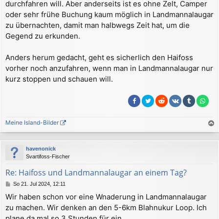
durchfahren will. Aber anderseits ist es ohne Zelt, Camper
t
r
oder sehr frühe Buchung kaum möglich in Landmannalaugar
a
zu übernachten, damit man halbwegs Zeit hat, um die
g
Gegend zu erkunden.
Anders herum gedacht, geht es sicherlich den Haifoss
vorher noch anzufahren, wenn man in Landmannalaugar nur
kurz stoppen und schauen will.
Meine Island-Bilder
a
c
havenonick
h
Svartifoss-Fischer
o
b
Re: Haifoss und Landmannalaugar an einem Tag?
e
B
So 21. Jul 2024, 12:11
n
e
Wir haben schon vor eine Wnaderung in Landmannalaugar
i
zu machen. Wir denken an den 5-6km Blahnukur Loop. Ich
t
r
plane da mal so 3 Stunden für ein.