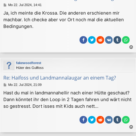
e
B
Mo 22. Jul 2024, 14:41
n
e
Ja, ich meinte die Krossa. Die anderen erschienen mir
i
machbar. Ich checke aber vor Ort noch mal die aktuellen
t
r
Bedingungen.
a
g
a
c
fakewoodforest
h
Hüter des Gullfoss
o
b
Re: Haifoss und Landmannalaugar an einem Tag?
e
B
Mo 22. Jul 2024, 21:09
n
e
Hast du mal in landmannahellir nach einer Hütte geschaut?
i
Dann könntet ihr den Loop in 2 Tagen fahren und wärt nicht
t
r
so gestresst. Dort isses mit Kids auch nett…
a
g
a