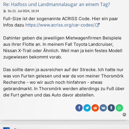
b
Re: Haifoss und Landmannalaugar an einem Tag?
e
B
So 21. Jul 2024, 16:24
n
e
Full-Size ist der sogenannte ACRISS Code. Hier ein paar
i
Infos dazu
https://www.acriss.org/car-codes/
t
r
a
Dahinter geben die jeweiligen Mietwagenfirmen Beispiele
g
aus ihrer Flotte an. In meinem Fall Toyota Landcruiser,
Nissan X-Trail oder Ähnlich. Weil man ja kein festes Modell
zugewiesen bekommt vorab.
Das sollte dann ja ausreichen auf der Strecke. Ich hatte nur
was von Furten gelesen und war da von meiner Thorsmörk
Recherche - wo wir auch noch hinfahren - etwas
gebrandmarkt. In Thorsmörk werden allerdings zu Fuß über
die Furt gehen und das Auto davor abstellen.
a
c