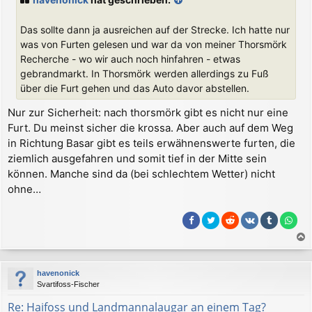
t
r
a
Das sollte dann ja ausreichen auf der Strecke. Ich hatte nur
g
was von Furten gelesen und war da von meiner Thorsmörk
Recherche - wo wir auch noch hinfahren - etwas
gebrandmarkt. In Thorsmörk werden allerdings zu Fuß
über die Furt gehen und das Auto davor abstellen.
Nur zur Sicherheit: nach thorsmörk gibt es nicht nur eine
Furt. Du meinst sicher die krossa. Aber auch auf dem Weg
in Richtung Basar gibt es teils erwähnenswerte furten, die
ziemlich ausgefahren und somit tief in der Mitte sein
können. Manche sind da (bei schlechtem Wetter) nicht
ohne…
a
c
havenonick
h
Svartifoss-Fischer
o
b
Re: Haifoss und Landmannalaugar an einem Tag?