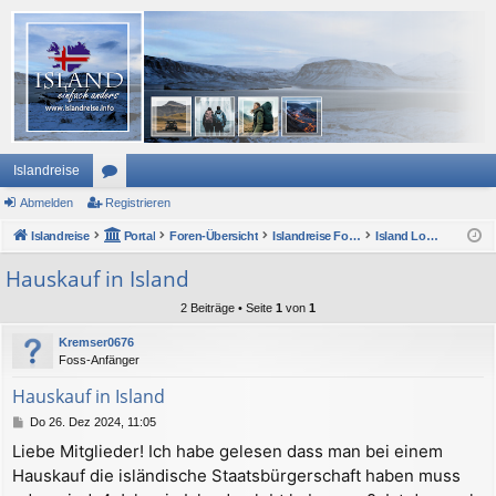
Islandreise
Abmelden
or
Registrieren
Islandreise
en
Portal
Foren-Übersicht
Islandreise Forum
Island Lounge und ForumsForum
Hauskauf in Island
2 Beiträge • Seite
1
von
1
Kremser0676
Foss-Anfänger
Hauskauf in Island
B
Do 26. Dez 2024, 11:05
e
Liebe Mitglieder! Ich habe gelesen dass man bei einem
i
Hauskauf die isländische Staatsbürgerschaft haben muss
t
r