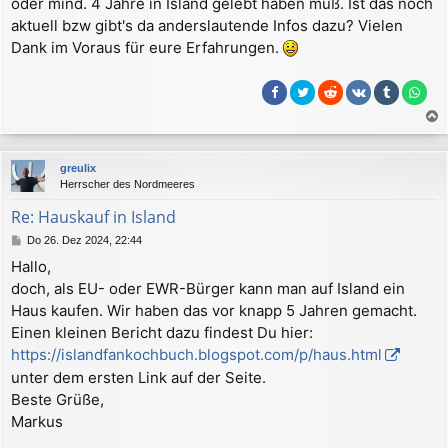
oder mind. 4 Jahre in Island gelebt haben muß. Ist das noch
a
aktuell bzw gibt's da anderslautende Infos dazu? Vielen
g
Dank im Voraus für eure Erfahrungen.
a
c
greulix
h
Herrscher des Nordmeeres
o
b
Re: Hauskauf in Island
e
B
Do 26. Dez 2024, 22:44
n
e
Hallo,
i
doch, als EU- oder EWR-Bürger kann man auf Island ein
t
r
Haus kaufen. Wir haben das vor knapp 5 Jahren gemacht.
a
Einen kleinen Bericht dazu findest Du hier:
g
https://islandfankochbuch.blogspot.com/p/haus.html
unter dem ersten Link auf der Seite.
Beste Grüße,
Markus