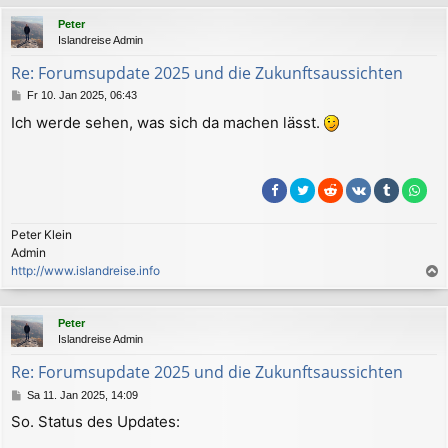
c
Peter
h
Islandreise Admin
o
b
Re: Forumsupdate 2025 und die Zukunftsaussichten
e
B
Fr 10. Jan 2025, 06:43
n
e
Ich werde sehen, was sich da machen lässt.
i
t
r
a
g
Peter Klein
Admin
http://www.islandreise.info
a
c
Peter
h
Islandreise Admin
o
b
Re: Forumsupdate 2025 und die Zukunftsaussichten
e
B
Sa 11. Jan 2025, 14:09
n
e
So. Status des Updates:
i
t