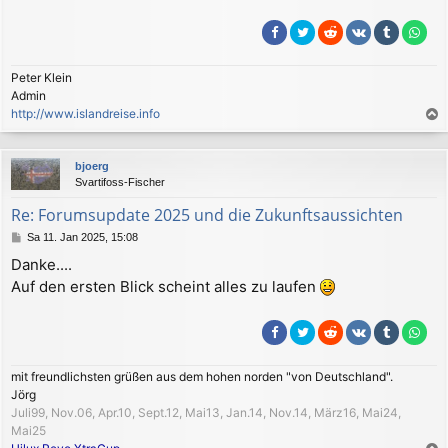
Peter Klein
Admin
http://www.islandreise.info
a
c
bjoerg
h
Svartifoss-Fischer
o
b
Re: Forumsupdate 2025 und die Zukunftsaussichten
e
B
Sa 11. Jan 2025, 15:08
n
e
Danke....
i
Auf den ersten Blick scheint alles zu laufen
t
r
a
g
mit freundlichsten grüßen aus dem hohen norden "von Deutschland".
Jörg
Juli99, Nov.06, Apr.10, Sept.12, Mai13, Jan.14, Nov.14, März16, Mai24,
Mai25