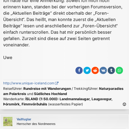
Ich hätte nur eine Anmerkung: Soweit ich mich noch
erinnern kann, standen bei der vorherigen Forumsversion,
die „Aktuellen Beiträge“ direkt oberhalb der „Foren-
Übersicht“. Das heißt, man konnte zuerst die „Aktuellen
Beiträge“ lesen und anschließend zur „Foren-Übersicht“
einfach runterscrollen. Das hat mir persönlich besser
gefallen. Zurzeit sind diese auf zwei Seiten getrennt
voneinander.
Uwe
http://www.unique-iceland.com
Reiseführer:
Rundreise mit Wanderungen
/ Trekkingführer:
Naturparadies
am Polarkreis
und
Südliches Hochland
Wanderkarte:
ÍSLAND (1:50.000): Landmannalaugar, Laugavegur,
Þórsmörk, Fimmvörðuháls
(wasserfestes Papier)
a
c
Vaðfuglar
h
Herrscher des Nordmeeres
o