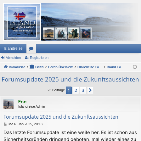
Islandreise
Abmelden
or
Registrieren
Islandreise
en
Portal
Foren-Übersicht
Islandreise Forum
Island Lounge und ForumsForum
Forumsupdate 2025 und die Zukunftsaussichten
2
3
1
Nächste
23 Beiträge
Peter
Islandreise Admin
Forumsupdate 2025 und die Zukunftsaussichten
B
Mo 6. Jan 2025, 20:13
e
Das letzte Forumsupdate ist eine weile her. Es ist schon aus
i
Sicherheitsgründen dringend geboten, mal wieder eines zu
t