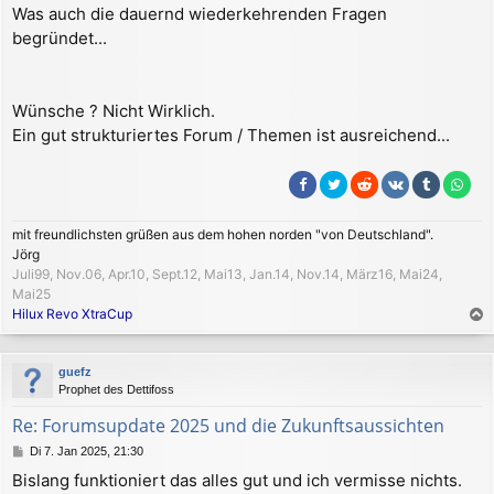
Was auch die dauernd wiederkehrenden Fragen
begründet...
Wünsche ? Nicht Wirklich.
Ein gut strukturiertes Forum / Themen ist ausreichend...
mit freundlichsten grüßen aus dem hohen norden "von Deutschland".
Jörg
Juli99, Nov.06, Apr.10, Sept.12, Mai13, Jan.14, Nov.14, März16, Mai24,
Mai25
Hilux Revo XtraCup
a
c
guefz
h
Prophet des Dettifoss
o
b
Re: Forumsupdate 2025 und die Zukunftsaussichten
e
B
Di 7. Jan 2025, 21:30
n
e
Bislang funktioniert das alles gut und ich vermisse nichts.
i