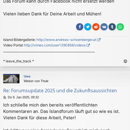
Das Forum kann durch Facebook nicht ersetzt werden
Vielen lieben Dank für Deine Arbeit und Mühen!
Island Bildergallerie:
http://www.andreas-schoenberger.at
Video Portal
http://vimeo.com/user1390856/videos
_______________________________________________________________
* leave_the_track *
a
c
Uwe
h
Weiser von Thule
o
b
Re: Forumsupdate 2025 und die Zukunftsaussichten
e
B
Do 9. Jan 2025, 09:32
n
e
Ich schließe mich den bereits veröffentlichten
i
Kommentaren an. Das Islandforum läuft gut so wie es ist.
t
r
Vielen Dank für diese Arbeit, Peter!
a
g