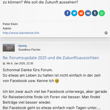
zu können? Wie soll die Zukunft aussehen?
Peter Klein
Admin
http://www.islandreise.info
a
c
bjoerg
h
Svartifoss-Fischer
o
b
Re: Forumsupdate 2025 und die Zukunftsaussichten
e
B
Mo 6. Jan 2025, 22:35
n
e
Schonmal Danke fürs Forum.
i
So etwas am Leben zu halten ist nicht einfach in der zeit
t
r
von Facebook usw. Kenne Ich
a
g
Ich bin zwar auch viel bei Facebook unterwegs, aber gerade
für Reiseberichte finde ich Foren viel besser. Man findet
Beiträge viel besser wieder.
Bei Facebook geht so etwas einfach nach Tagen unter....