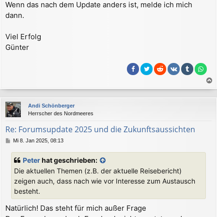
Wenn das nach dem Update anders ist, melde ich mich
t
r
dann.
a
g
Viel Erfolg
Günter
a
c
Andi Schönberger
h
Herrscher des Nordmeeres
o
b
Re: Forumsupdate 2025 und die Zukunftsaussichten
e
B
Mi 8. Jan 2025, 08:13
n
e
i
Peter
hat geschrieben:
t
Die aktuellen Themen (z.B. der aktuelle Reisebericht)
r
a
zeigen auch, dass nach wie vor Interesse zum Austausch
g
besteht.
Natürlich! Das steht für mich außer Frage