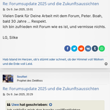
b
Re: Forumsupdate 2025 und die Zukunftsaussichten
e
B
Do 9. Jan 2025, 15:01
n
e
Vielen Dank für Deine Arbeit mit dem Forum, Peter. Boah,
i
bald 30 Jahre ... Respekt.
t
r
Ich bin zufrieden mit Forum wie es ist, und vermisse nichts.
a
g
LG, Silke
Hab Island im Herzen, ob's stürmt oder schneit, ob der Himmel voll Wolken
und die Erde voll Leid.
a
c
Soulfari
h
Prophet des Dettifoss
o
b
Re: Forumsupdate 2025 und die Zukunftsaussichten
e
B
Do 9. Jan 2025, 20:29
n
e
i
Uwe
hat geschrieben:
t
Ich schließe mich den bereits veröffentlichten
r