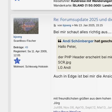
Reiseführer:
Rundreise mit Wanderunge
Wanderkarte:
ÍSLAND (1:50.000): Landm
Re: Forumsupdate 2025 und di
B
von
bjoerg
»
Mo 13. Jan 2025, 15:15
e
Bei mir schaut alles richtig aus....
i
bjoerg
t
Andi Schönberger
hat gesch
Svartifoss-Fischer
r
a
Hallo Peter,
Beiträge:
49
g
Registriert:
Sa 11. Apr 2009,
12:05
der PHP Header erscheint bei mir
17
SCR.jpg
Wohnort:
Schleswig Holstein
LG Andi
Auch in Edge ist bei mir die Ansic
mit freundlichsten grüßen aus dem hohen
Jörg
Juli99, Nov.06, Apr.10, Sept.12, Mai13, J
Hilux Revo XtraCup