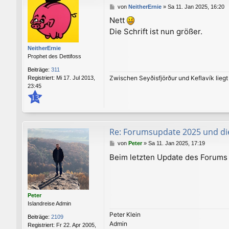
B
von
NeitherErnie
»
Sa 11. Jan 2025, 16:20
e
Nett
i
Die Schrift ist nun größer.
t
r
a
NeitherErnie
g
Prophet des Dettifoss
Beiträge:
311
Zwischen Seyðisfjörður und Keflavík lieg
Registriert:
Mi 17. Jul 2013,
23:45
13
Re: Forumsupdate 2025 und di
B
von
Peter
»
Sa 11. Jan 2025, 17:19
e
Beim letzten Update des Forums 
i
t
r
a
g
Peter
Islandreise Admin
Peter Klein
Beiträge:
2109
Admin
Registriert:
Fr 22. Apr 2005,