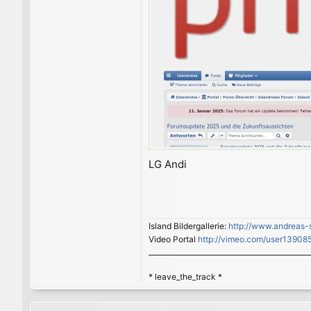
LG Andi
Island Bildergallerie:
http://www.andreas-
Video Portal
http://vimeo.com/user13908
______________________________________________
* leave_the_track *