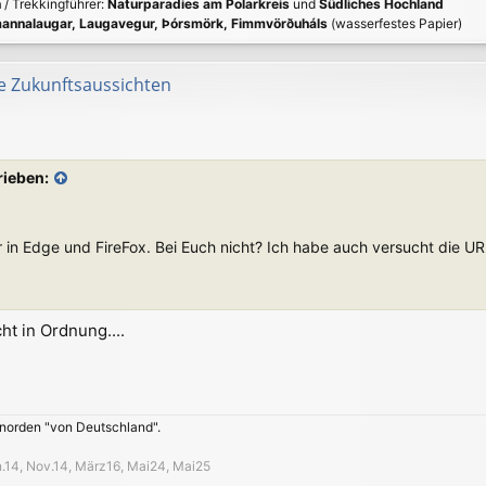
n
/ Trekkingführer:
Naturparadies am Polarkreis
und
Südliches Hochland
annalaugar, Laugavegur, Þórsmörk, Fimmvörðuháls
(wasserfestes Papier)
e Zukunftsaussichten
rieben:
 in Edge und FireFox. Bei Euch nicht? Ich habe auch versucht die U
ht in Ordnung....
 norden "von Deutschland".
an.14, Nov.14, März16, Mai24, Mai25