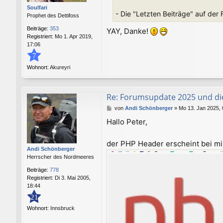
r
Soulfari
a
- Die "Letzten Beiträge" auf der 
Prophet des Dettifoss
g
Beiträge:
353
YAY, Danke!
Registriert:
Mo 1. Apr 2019,
17:06
7
Wohnort:
Akureyri
Re: Forumsupdate 2025 und di
B
von
Andi Schönberger
»
Mo 13. Jan 2025, 
e
Hallo Peter,
i
t
r
der PHP Header erscheint bei mi
a
Andi Schönberger
g
Herrscher des Nordmeeres
Beiträge:
778
Registriert:
Di 3. Mai 2005,
18:44
21
Wohnort:
Innsbruck