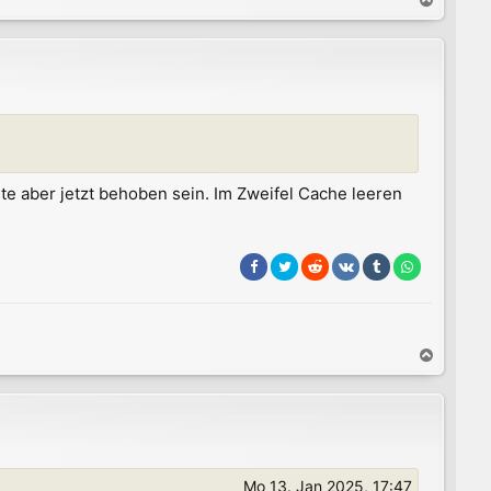
N
a
c
h
o
b
e
n
ste aber jetzt behoben sein. Im Zweifel Cache leeren
N
a
c
h
o
b
e
Mo 13. Jan 2025, 17:47