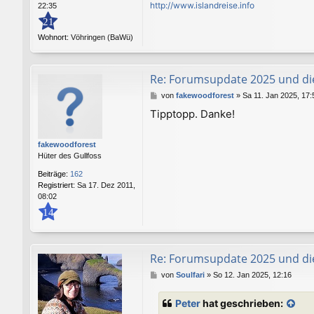
http://www.islandreise.info
22:35
21
Wohnort:
Vöhringen (BaWü)
Re: Forumsupdate 2025 und di
B
von
fakewoodforest
»
Sa 11. Jan 2025, 17:
e
Tipptopp. Danke!
i
t
r
fakewoodforest
a
Hüter des Gullfoss
g
Beiträge:
162
Registriert:
Sa 17. Dez 2011,
08:02
14
Re: Forumsupdate 2025 und di
B
von
Soulfari
»
So 12. Jan 2025, 12:16
e
i
Peter
hat geschrieben:
t