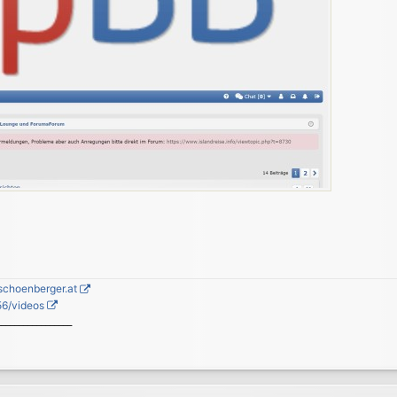
schoenberger.at
56/videos
_________________