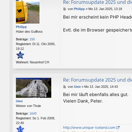
Re: Forumsupdate 2025 und di
B
von
Philipp
»
Mo 13. Jan 2025, 13:18
e
Bei mir erscheint kein PHP Heade
i
t
Philipp
r
Evtl. die im Browser gespeicher
Hüter des Gullfoss
a
g
Beiträge:
150
Registriert:
Di 11. Okt 2005,
19:12
20
Wohnort:
Neuenhof CH
Re: Forumsupdate 2025 und di
B
von
Uwe
»
Mo 13. Jan 2025, 14:43
e
Bei mir läuft ebenfalls alles gut.
i
Vielen Dank, Peter.
t
Uwe
r
Weiser von Thule
a
Beiträge:
1643
g
Registriert:
So 1. Feb 2009,
22:40
http://www.unique-iceland.com
17