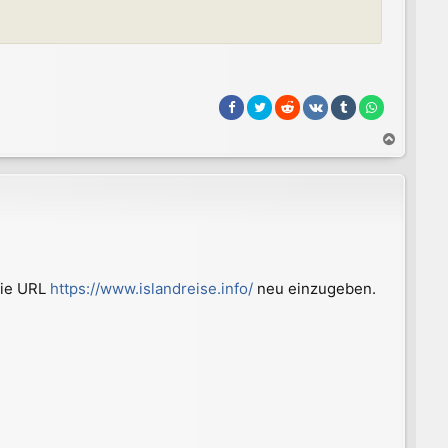
N
a
c
h
o
b
e
n
die URL
https://www.islandreise.info/
neu einzugeben.