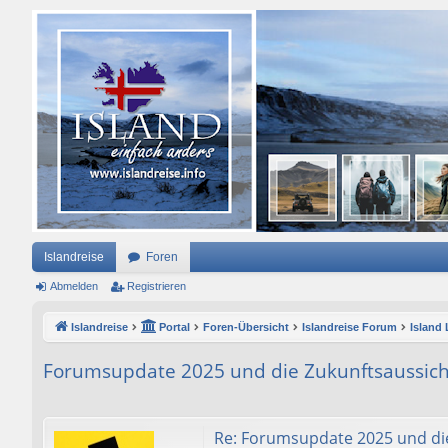
Islandreise
Foren
Abmelden
Registrieren
Islandreise
Portal
Foren-Übersicht
Islandreise Forum
Island
Forumsupdate 2025 und die Zukunftsaussic
Re: Forumsupdate 2025 und di