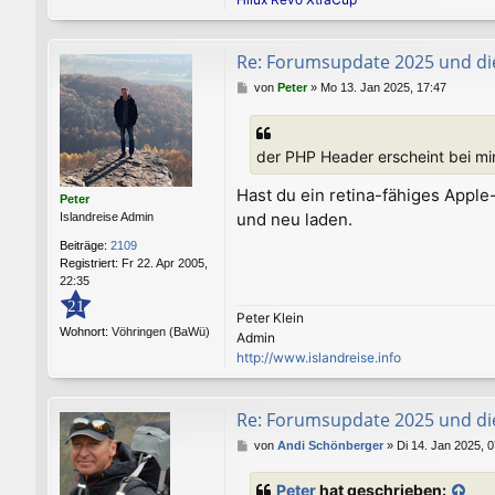
Re: Forumsupdate 2025 und di
B
von
Peter
»
Mo 13. Jan 2025, 17:47
e
i
t
der PHP Header erscheint bei mir
r
a
Hast du ein retina-fähiges Apple
g
Peter
und neu laden.
Islandreise Admin
Beiträge:
2109
Registriert:
Fr 22. Apr 2005,
22:35
21
Peter Klein
Wohnort:
Vöhringen (BaWü)
Admin
http://www.islandreise.info
Re: Forumsupdate 2025 und di
B
von
Andi Schönberger
»
Di 14. Jan 2025, 
e
i
Peter
hat geschrieben: