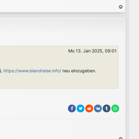
N
a
c
h
o
b
e
n
Mo 13. Jan 2025, 09:01
RL
https://www.islandreise.info/
neu einzugeben.