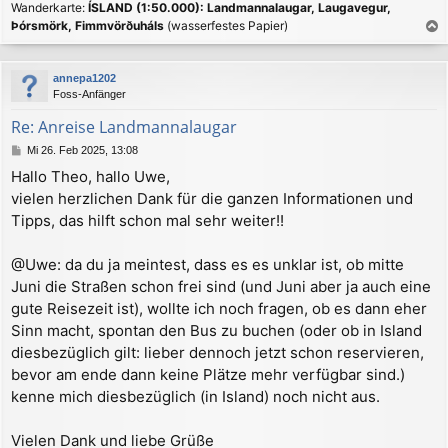
Wanderkarte:
ÍSLAND (1:50.000): Landmannalaugar, Laugavegur,
Þórsmörk, Fimmvörðuháls
(wasserfestes Papier)
a
c
annepa1202
h
Foss-Anfänger
o
b
Re: Anreise Landmannalaugar
e
B
Mi 26. Feb 2025, 13:08
n
e
Hallo Theo, hallo Uwe,
i
vielen herzlichen Dank für die ganzen Informationen und
t
r
Tipps, das hilft schon mal sehr weiter!!
a
g
@Uwe: da du ja meintest, dass es es unklar ist, ob mitte
Juni die Straßen schon frei sind (und Juni aber ja auch eine
gute Reisezeit ist), wollte ich noch fragen, ob es dann eher
Sinn macht, spontan den Bus zu buchen (oder ob in Island
diesbezüglich gilt: lieber dennoch jetzt schon reservieren,
bevor am ende dann keine Plätze mehr verfügbar sind.)
kenne mich diesbezüglich (in Island) noch nicht aus.
Vielen Dank und liebe Grüße