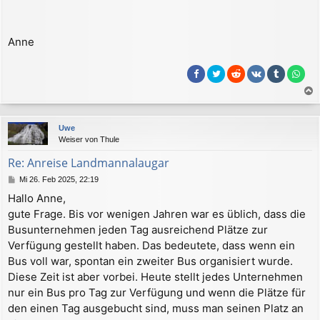
Anne
a
c
Uwe
h
Weiser von Thule
o
b
Re: Anreise Landmannalaugar
e
B
Mi 26. Feb 2025, 22:19
n
e
Hallo Anne,
i
gute Frage. Bis vor wenigen Jahren war es üblich, dass die
t
r
Busunternehmen jeden Tag ausreichend Plätze zur
a
Verfügung gestellt haben. Das bedeutete, dass wenn ein
g
Bus voll war, spontan ein zweiter Bus organisiert wurde.
Diese Zeit ist aber vorbei. Heute stellt jedes Unternehmen
nur ein Bus pro Tag zur Verfügung und wenn die Plätze für
den einen Tag ausgebucht sind, muss man seinen Platz an