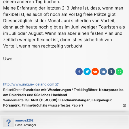
einem anderen Tag buchen.
Meine Erfahrung der letzten 2-3 Jahre ist, dass, wenn man
flexibel ist, es auch oft noch am Vortag freie Plätze gibt.
Diesbezüglich ist der Monat Juni sicherlich von Vorteil,
denn auch heute noch gibt es im Juni weniger Touristen als
im Juli oder August. Wenn man aber einen festen Plan und
zeitlich weniger flexibel ist, dann ist es sicherlich von
Vorteil, wenn man rechtzeitig vorbucht.
Uwe
http://www.unique-iceland.com
Reiseführer:
Rundreise mit Wanderungen
/ Trekkingführer:
Naturparadies
am Polarkreis
und
Südliches Hochland
Wanderkarte:
ÍSLAND (1:50.000): Landmannalaugar, Laugavegur,
Þórsmörk, Fimmvörðuháls
(wasserfestes Papier)
a
c
annepa1202
h
Foss-Anfänger
o