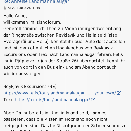
Re: Anreise Landmannalaugar
e
B
Mi 26. Feb 2025, 11:19
n
e
Hallo Anne,
i
willkommen im Islandforum.
t
r
Generell stimme ich Theo zu. Wenn ihr irgendwo entlang
a
der Ringstraße zwischen Reykjavík und Hella seid (also
g
Hveragerði und Hella), könntet ihr euer Auto dort abstellen
und mit dem öffentlichen Hochlandbus von Reykjavík
Excursions oder Trex nach Landmannalaugar fahren. Falls
ihr in Rjúpnavellir (an der Straße 26) übernachtet, könnt ihr
auch von dort in den Bus ein- und am Abend dort auch
wieder aussteigen.
Reykjavík Excursions (RE):
https://www.re.is/tour/landmannalaugar- ... -your-own/
Trex:
https://trex.is/tour/landmannalaugar/
Aber: Da ihr bereits im Juni in Island seid, kann es
passieren, dass die Pisten im Hochland noch nicht
freigegeben sind. Das heißt, aufgrund der Schneeschmelze