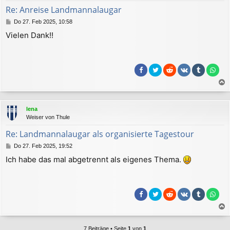
b
Re: Anreise Landmannalaugar
e
B
Do 27. Feb 2025, 10:58
n
e
Vielen Dank!!
i
t
r
a
g
a
c
lena
h
Weiser von Thule
o
b
Re: Landmannalaugar als organisierte Tagestour
e
B
Do 27. Feb 2025, 19:52
n
e
Ich habe das mal abgetrennt als eigenes Thema.
i
t
r
a
g
a
c
7 Beiträge • Seite
1
von
1