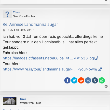
a
c
Theo
h
Svartifoss-Fischer
o
b
Re: Anreise Landmannalaugar
e
B
Di 25. Feb 2025, 23:07
n
e
ich hab vor 3 Jahren über re.is gebucht... allerdings keine
i
Tour sondern nur den Hochlandbus... hat alles perfekt
t
r
geklappt.
a
Fahrplan hier:
g
https://images.ctfassets.net/a68ipajj4t ... 4x1536.jpg
Tour hier:
https://www.re.is/tour/landmannalaugar- ... -your-own/
a
c
Uwe
h
Weiser von Thule
o
b