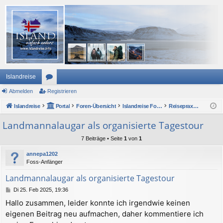
Islandreise
Abmelden
or
Registrieren
Islandreise
en
Portal
Foren-Übersicht
Islandreise Forum
Reisepraxis - Urlaub in Island
Landmannalaugar als organisierte Tagestour
7 Beiträge • Seite
1
von
1
annepa1202
Foss-Anfänger
Landmannalaugar als organisierte Tagestour
B
Di 25. Feb 2025, 19:36
e
Hallo zusammen, leider konnte ich irgendwie keinen
i
eigenen Beitrag neu aufmachen, daher kommentiere ich
t
r