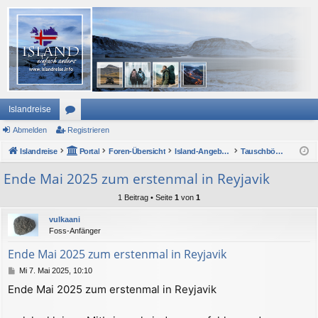
Islandreise
Abmelden
or
Registrieren
Islandreise
en
Portal
Foren-Übersicht
Island-Angebote
Tauschbörse und Kleinanzeigen
Ende Mai 2025 zum erstenmal in Reyjavik
1 Beitrag • Seite
1
von
1
vulkaani
Foss-Anfänger
Ende Mai 2025 zum erstenmal in Reyjavik
B
Mi 7. Mai 2025, 10:10
e
Ende Mai 2025 zum erstenmal in Reyjavik
i
t
r