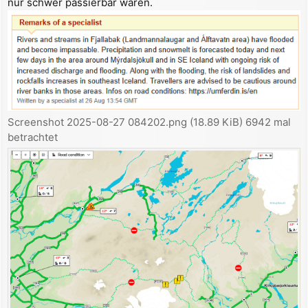
nur schwer passierbar waren.
a
g
Screenshot 2025-08-27 084202.png (18.89 KiB) 6942 mal
betrachtet