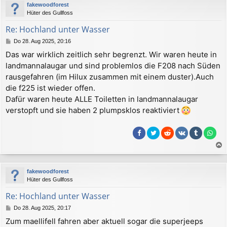
fakewoodforest
h
Hüter des Gullfoss
o
b
Re: Hochland unter Wasser
e
B
Do 28. Aug 2025, 20:16
n
e
Das war wirklich zeitlich sehr begrenzt. Wir waren heute in
i
landmannalaugar und sind problemlos die F208 nach Süden
t
r
rausgefahren (im Hilux zusammen mit einem duster).Auch
a
die f225 ist wieder offen.
g
Dafür waren heute ALLE Toiletten in landmannalaugar
verstopft und sie haben 2 plumpsklos reaktiviert
a
c
fakewoodforest
h
Hüter des Gullfoss
o
b
Re: Hochland unter Wasser
e
B
Do 28. Aug 2025, 20:17
n
e
Zum maellifell fahren aber aktuell sogar die superjeeps
i