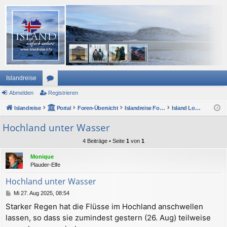
Islandreise
Abmelden
or
Registrieren
Islandreise
en
Portal
Foren-Übersicht
Islandreise Forum
Island Lounge und ForumsForum
Hochland unter Wasser
4 Beiträge • Seite
1
von
1
Monique
Plauder-Elfe
Hochland unter Wasser
B
Mi 27. Aug 2025, 08:54
e
Starker Regen hat die Flüsse im Hochland anschwellen
i
lassen, so dass sie zumindest gestern (26. Aug) teilweise
t
r