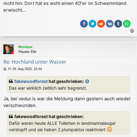
nicht hin. Dort hat es wohl einen 40“er im Schwemmland
t
r
erwischt…
a
g
a
c
Monique
h
Plauder-Elfe
o
b
Re: Hochland unter Wasser
e
B
Fr 29. Aug 2025, 15:44
n
e
i
fakewoodforest
hat geschrieben:
t
Das war wirklich zeitlich sehr begrenzt.
r
a
Ja, bei vedur.is war die Meldung dann gestern auch wieder
g
verschwunden.
fakewoodforest hat geschrieben:
Dafür waren heute ALLE Toiletten in landmannalaugar
verstopft und sie haben 2 plumpsklos reaktiviert