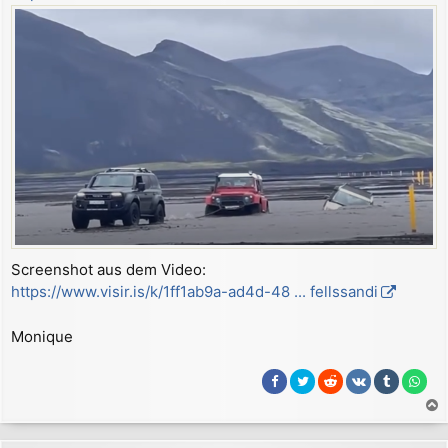
Screenshot aus dem Video:
https://www.visir.is/k/1ff1ab9a-ad4d-48 ... fellssandi
Monique
a
c