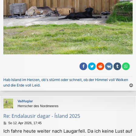
Hab Island im Herzen, ob's stürmt oder schneit, ob der Himmel voll Wolken
und die Erde voll Leid.
a
c
Vaðfuglar
h
Herrscher des Nordmeeres
o
b
Re: Endalausir dagar - Ísland 2025
e
B
So 12. Apr 2026, 17:45
n
e
Ich fahre heute weiter nach Laugarfell. Da ich keine Lust auf
i