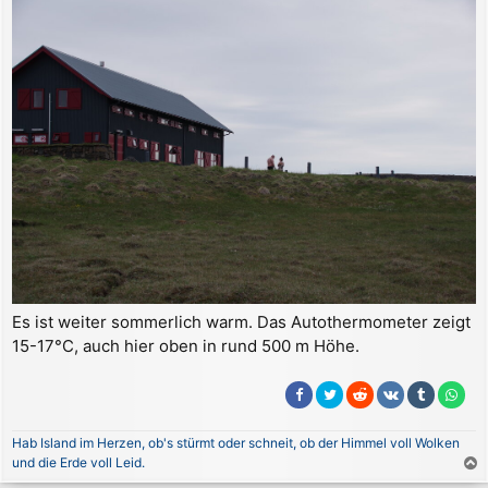
Es ist weiter sommerlich warm. Das Autothermometer zeigt
15-17°C, auch hier oben in rund 500 m Höhe.
Hab Island im Herzen, ob's stürmt oder schneit, ob der Himmel voll Wolken
und die Erde voll Leid.
a