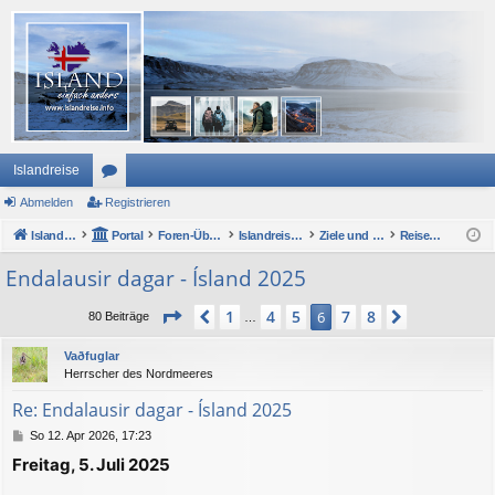
Islandreise
Abmelden
or
Registrieren
Islandreise
en
Portal
Foren-Übersicht
Islandreise Forum
Ziele und Sehenswertes - im Großen und Kleinen
Reiseberichte
Endalausir dagar - Ísland 2025
Seite
6
von
8
1
4
5
7
8
Vorherige
6
Nächste
80 Beiträge
…
Vaðfuglar
Herrscher des Nordmeeres
Re: Endalausir dagar - Ísland 2025
B
So 12. Apr 2026, 17:23
e
Freitag, 5. Juli 2025
i
t