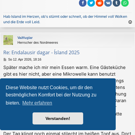
Hab Island im Herzen, ob's stürmt oder schneit, ob der Himmel voll Wolken
und die Erde voll Leid.
a
c
Vaðfuglar
h
Herrscher des Nordmeeres
o
b
Re: Endalausir dagar - Ísland 2025
e
B
So 12. Apr 2026, 18:16
n
e
Später mache ich mir mein Essen warm. Eine Gästeküche
i
gibt es hier nicht, aber eine Mikrowelle kann benutzt
t
r
werden. Und man kann im Haus essen gehen. Allerdings
a
gibt es nur 1 oder 2 Gerichte. Und vegetarisch höchstens
Diese Website nutzt Cookies, um dir den
g
nach Vorbestellung. Vielleicht muss man bei der Buchung
bestmöglichen Komfort bei der Nutzung zu
auch gleich angeben, ob man essen will oder nicht. Daran
bieten.
Mehr erfahren
erinnere ich mich nicht mehr. Steht aber alles auf der
Homepage. So wusste ich, was mich erwartet und hatte
Verstanden!
gestern einfach mehr gekocht.
Der Tag klingt noch einmal stilecht im heißen Topf aus. Dort