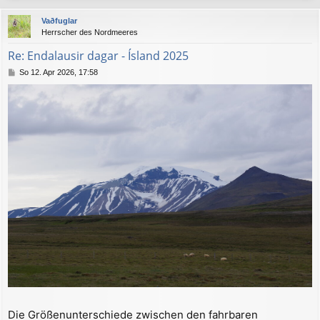
c
Vaðfuglar
h
Herrscher des Nordmeeres
o
b
Re: Endalausir dagar - Ísland 2025
e
B
So 12. Apr 2026, 17:58
n
e
i
t
r
a
g
Die Größenunterschiede zwischen den fahrbaren