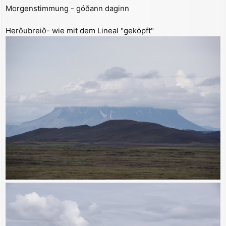
r
Morgenstimmung - góðann daginn
a
g
Herðubreið- wie mit dem Lineal "geköpft"