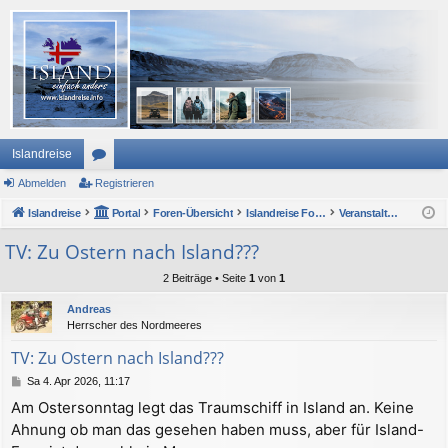
Islandreise
Abmelden
or
Registrieren
Islandreise
en
Portal
Foren-Übersicht
Islandreise Forum
Veranstaltungshinweise
TV: Zu Ostern nach Island???
2 Beiträge • Seite
1
von
1
Andreas
Herrscher des Nordmeeres
TV: Zu Ostern nach Island???
B
Sa 4. Apr 2026, 11:17
e
Am Ostersonntag legt das Traumschiff in Island an. Keine
i
Ahnung ob man das gesehen haben muss, aber für Island-
t
r