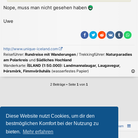
Nope, muss man nicht gesehen haben
Uwe
http://www.unique-iceland.com
Reiseführer:
Rundreise mit Wanderungen
/ Trekkingführer:
Naturparadies
am Polarkreis
und
Südliches Hochland
Wanderkarte:
ÍSLAND (1:50.000): Landmannalaugar, Laugavegur,
Þórsmörk, Fimmvörðuháls
(wasserfestes Papier)
a
c
2 Beiträge • Seite
1
von
1
h
o
b
e
Wer ist online?
n
Diese Website nutzt Cookies, um dir den
Mitglieder in diesem Forum:
ClaudeBot [Bot]
und 0 Gäste
bestmöglichen Komfort bei der Nutzung zu
Islandreise
Portal
Foren-Übersicht
Das Team
bieten.
Mehr erfahren
© 1997-2026 by Island - einfach anders!