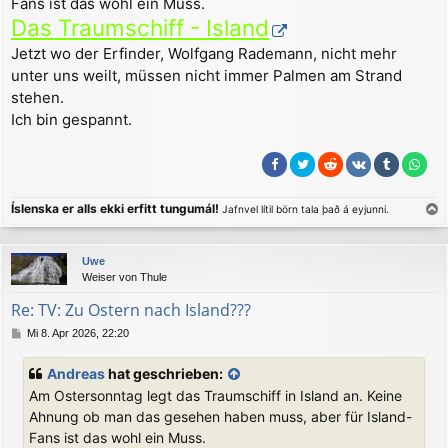
Fans ist das wohl ein Muss.
a
Das Traumschiff - Island
g
Jetzt wo der Erfinder, Wolfgang Rademann, nicht mehr
unter uns weilt, müssen nicht immer Palmen am Strand
stehen.
Ich bin gespannt.
Íslenska er alls ekki erfitt tungumál!
Jafnvel lítil börn tala það á eyjunni.
a
c
Uwe
h
Weiser von Thule
o
b
Re: TV: Zu Ostern nach Island???
e
B
Mi 8. Apr 2026, 22:20
n
e
i
Andreas
hat geschrieben:
t
Am Ostersonntag legt das Traumschiff in Island an. Keine
r
a
Ahnung ob man das gesehen haben muss, aber für Island-
g
Fans ist das wohl ein Muss.